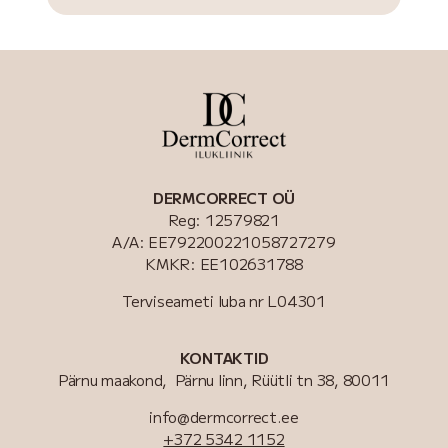
DERMCORRECT OÜ
Reg: 12579821
A/A: EE792200221058727279
KMKR: EE102631788
Terviseameti luba nr
L04301
KONTAKTID
Pärnu maakond, Pärnu linn, Rüütli tn 38, 80011
info@dermcorrect.ee
+372 5342 1152