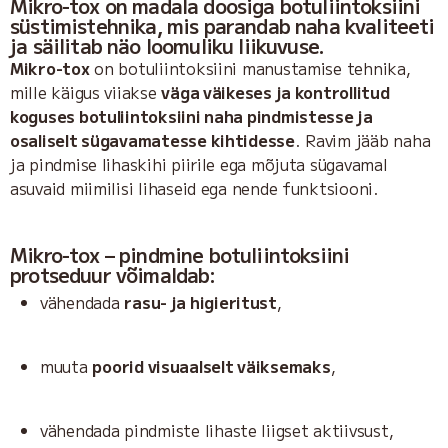
Mikro-tox on madala doosiga botuliintoksiini
süstimistehnika, mis parandab naha kvaliteeti
ja säilitab näo loomuliku liikuvuse.
Mikro-tox
on botuliintoksiini manustamise tehnika,
mille käigus viiakse
väga väikeses ja kontrollitud
koguses botuliintoksiini naha pindmistesse ja
osaliselt sügavamatesse kihtidesse
. Ravim jääb naha
ja pindmise lihaskihi piirile ega mõjuta sügavamal
asuvaid miimilisi lihaseid ega nende funktsiooni.
Mikro-tox – pindmine botuliintoksiini
protseduur võimaldab:
vähendada
rasu- ja higieritust
,
muuta
poorid visuaalselt väiksemaks
,
vähendada pindmiste lihaste liigset aktiivsust,