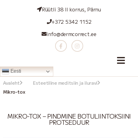
Rüütli 38 II korrus, Pärnu
+372 5342 1152
info@dermcorrect.ee
Eesti
Avaleht
Esteetiline meditsiin ja iluravi
Mikro-tox
MIKRO-TOX – PINDMINE BOTULIINTOKSIINI
PROTSEDUUR