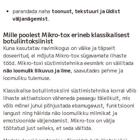
parandada naha
toonust, tekstuuri ja üldist
väljanägemist
.
Mille poolest Mikro-tox erineb klassikalisest
botuliintoksiinist
Kuna kasutatav ravimikogus on väike ja täpselt
doseeritud, ei mõjuta Mikro-tox sügavamate lihaste
tööd. Mikro-toxi süstimistehnika eesmärk on säilitada
näo loomulik liikuvus ja ilme
, saavutades pehme ja
loomuliku tulemuse.
Klassikalise botuliintoksiini süstimistehnika korral võib
lihaste aktivatsioon väheneda peaaegu täielikult, mis
võib mõnel juhul põhjustada ebamugavust, funktsiooni
langust ning häirida näo loomulikku miimikat ja
emotsioonide väljendamist. Mikro-tox on välja
töötatud just selleks, et seda vältida.