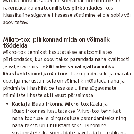
Madala doosi kasutamine võimaldab botuliintoksiini
rakendada ka
anatoomilistes piirkondades
, kus
klassikaline sügavale lihasesse süstimine ei ole sobiv või
soovitatav.
Mikro-toxi piirkonnad mida on võimalik
töödelda
Mikro-tox tehnikat kasutatakse anatoomilistes
piirkondades, kus soovitakse parandada naha kvaliteeti
ja väljanägemist,
säilitades samal ajal loomuliku
lihasfunktsiooni ja näoilme
. Tänu pindmisele ja madala
doosiga manustamisele on võimalik mõjutada naha ja
pindmiste lihaskihtide tasakaalu ilma sügavamate
miimiliste lihaste aktiivsust pärssimata.
Kaela ja lõuapiirkonna Mikro-tox
Kaela ja
lõuapiirkonnas kasutatakse Mikro-tox tehnikat
naha toonuse ja pinguldatuse parandamiseks ning
naha tekstuuri ühtlustamiseks. Pindmine
süstimistehnika võimaldab saavutada loomulikuma