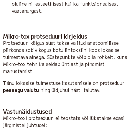
oluline nii esteetilisest kui ka funktsionaalsest
vaatenurgast.
Mikro-tox protseduuri kirjeldus
Protseduuri käigus süstitakse valitud anatoomilisse
piirkonda sobiv kogus botuliintoksiini koos lokaalse
tuimestava ainega. Süstepunkte võib olla rohkelt, kuna
Mikro-tox tehnika eeldab ühtlast ja pindmist
manustamist.
Tänu lokaalse tuimestuse kasutamisele on protseduur
peaaegu valutu
ning üldjuhul hästi talutav.
Vastunäidustused
Mikro-toxi protseduuri ei teostata või lükatakse edasi
järgmistel juhtudel: