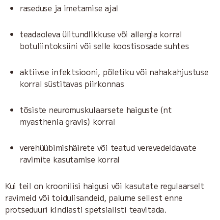
raseduse ja imetamise ajal
teadaoleva ülitundlikkuse või allergia korral
botuliintoksiini või selle koostisosade suhtes
aktiivse infektsiooni, põletiku või nahakahjustuse
korral süstitavas piirkonnas
tõsiste neuromuskulaarsete haiguste (nt
myasthenia gravis) korral
verehüübimishäirete või teatud verevedeldavate
ravimite kasutamise korral
Kui teil on kroonilisi haigusi või kasutate regulaarselt
ravimeid või toidulisandeid, palume sellest enne
protseduuri kindlasti spetsialisti teavitada.