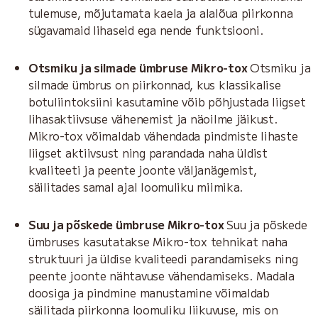
tulemuse, mõjutamata kaela ja alalõua piirkonna
sügavamaid lihaseid ega nende funktsiooni.
Otsmiku ja silmade ümbruse Mikro-tox
Otsmiku ja
silmade ümbrus on piirkonnad, kus klassikalise
botuliintoksiini kasutamine võib põhjustada liigset
lihasaktiivsuse vähenemist ja näoilme jäikust.
Mikro-tox võimaldab vähendada pindmiste lihaste
liigset aktiivsust ning parandada naha üldist
kvaliteeti ja peente joonte väljanägemist,
säilitades samal ajal loomuliku miimika.
Suu ja põskede ümbruse Mikro-tox
Suu ja põskede
ümbruses kasutatakse Mikro-tox tehnikat naha
struktuuri ja üldise kvaliteedi parandamiseks ning
peente joonte nähtavuse vähendamiseks. Madala
doosiga ja pindmine manustamine võimaldab
säilitada piirkonna loomuliku liikuvuse, mis on