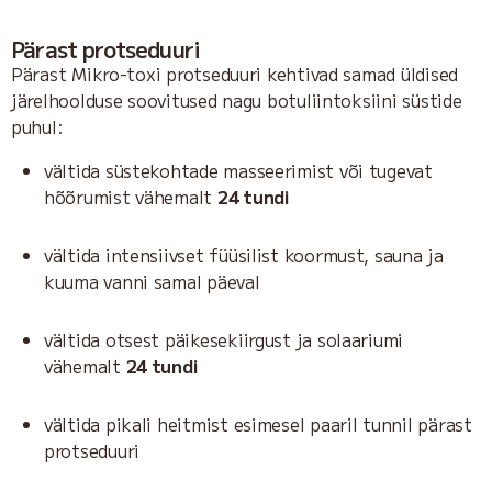
Pärast protseduuri
Pärast Mikro-toxi protseduuri kehtivad samad üldised
järelhoolduse soovitused nagu botuliintoksiini süstide
puhul:
vältida süstekohtade masseerimist või tugevat
hõõrumist vähemalt
24 tundi
vältida intensiivset füüsilist koormust, sauna ja
kuuma vanni samal päeval
vältida otsest päikesekiirgust ja solaariumi
vähemalt
24 tundi
vältida pikali heitmist esimesel paaril tunnil pärast
protseduuri