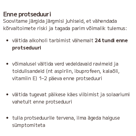
Enne protseduuri
Soovitame järgida järgmisi juhiseid, et vähendada
kõrvaltoimete riski ja tagada parim võimalik tulemus:
vältida alkoholi tarbimist vähemalt
24 tundi enne
protseduuri
võimalusel vältida verd vedeldavaid ravimeid ja
toidulisandeid (nt aspiriin, ibuprofeen, kalaõli,
vitamiin E) 1–2 päeva enne protseduuri
vältida tugevat päikese käes viibimist ja solaariumi
vahetult enne protseduuri
tulla protseduurile tervena, ilma ägeda haiguse
sümptomiteta