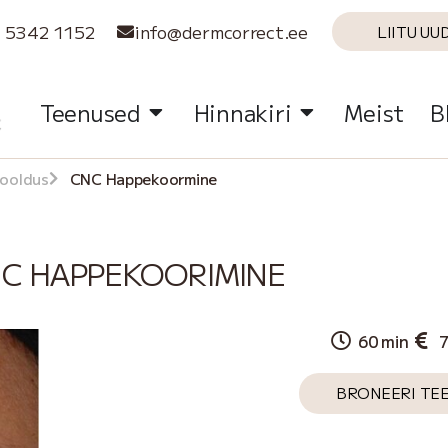
 5342 1152
info@dermcorrect.ee
LIITU UU
Teenused
Hinnakiri
Meist
B
hooldus
CNC Happekoormine
C HAPPEKOORIMINE
60 min
7
BRONEERI TE