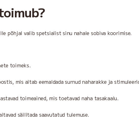
 toimub?
le põhjal valib spetsialist sinu nahale sobiva koorimise.
nete toimeks.
oostis, mis aitab eemaldada surnud naharakke ja stimuleer
aastavad toimeained, mis toetavad naha tasakaalu.
aitavad säilitada saavutatud tulemuse.