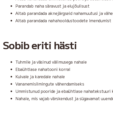
Parandab naha säravust ja elujõulisust
Aitab parandada aknejärgseid nahamuutusi ja väh
Aitab parandada nahahooldustoodete imendumist
Sobib eriti hästi
Tuhmile ja väsinud välimusega nahale
Ebaühtlase nahatooni korral
Kuivale ja karedale nahale
Vananemisilmingute vähendamiseks
Ummistunud pooride ja ebaühtlase nahatekstuuri 
Nahale, mis vajab värskendust ja sügavamat uuend