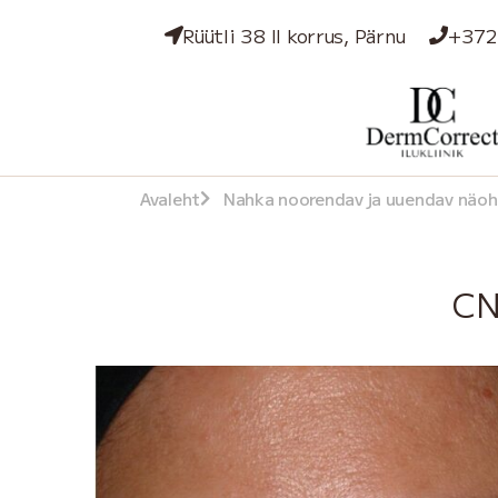
Rüütli 38 II korrus, Pärnu
+372
Avaleht
Nahka noorendav ja uuendav näo
CN