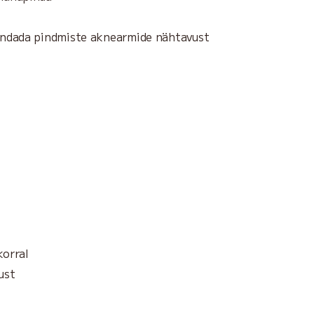
endada pindmiste aknearmide nähtavust
korral
ust