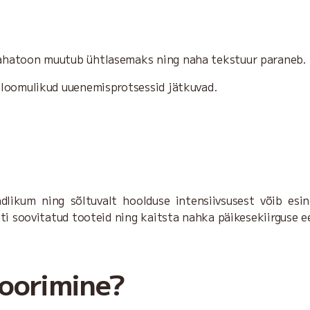
Nahatoon muutub ühtlasemaks ning naha tekstuur paraneb.
 loomulikud uuenemisprotsessid jätkuvad.
likum ning sõltuvalt hoolduse intensiivsusest võib esi
ti soovitatud tooteid ning kaitsta nahka päikesekiirguse e
koorimine?