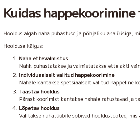
Kuidas happekoorimine
Hooldus algab naha puhastuse ja põhjaliku analüüsiga, mil
Hoolduse käigus:
Naha ettevalmistus
Nahk puhastatakse ja valmistatakse ette aktiivai
Individuaalselt valitud happekoorimine
Nahale kantakse spetsiaalselt valitud happeline k
Taastav hooldus
Pärast koorimist kantakse nahale rahustavad ja t
Lõpetav hooldus
Valitakse nahatüübile sobivad hooldustooted, mis 