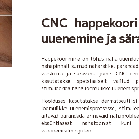
CNC happekoori
uuenemine ja sä
Happekoorimine on tõhus naha uuendav 
nahapinnalt surnud naharakke, parandad
värskema ja säravama jume. CNC derma
kasutatakse spetsiaalselt valitud p
stimuleerida naha loomulikke uuenemispr
Hoolduses kasutatakse dermatseutilis
loomulikke uuenemisprotsesse, stimule
aitavad parandada erinevaid nahaproble
ebaühtlasest nahatoonist kuni
vananemisilminguteni.