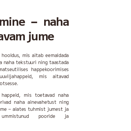
mine – naha
ravam jume
hooldus, mis aitab eemaldada
a naha tekstuuri ning taastada
tseutilises happekoorimises
uuviljahappeid, mis aitavad
otsesse.
i happeid, mis toetavad naha
erivad naha ainevahetust ning
eme – alates tuhmist jumest ja
 ummistunud pooride ja