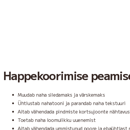
Happekoorimise peamise
Muudab naha siledamaks ja värskemaks
Ühtlustab nahatooni ja parandab naha tekstuuri
Aitab vähendada pindmiste kortsujoonte nähtavus
Toetab naha loomulikku uuenemist
Aitab vähendada ummistunud poore ja ebaühtlast 