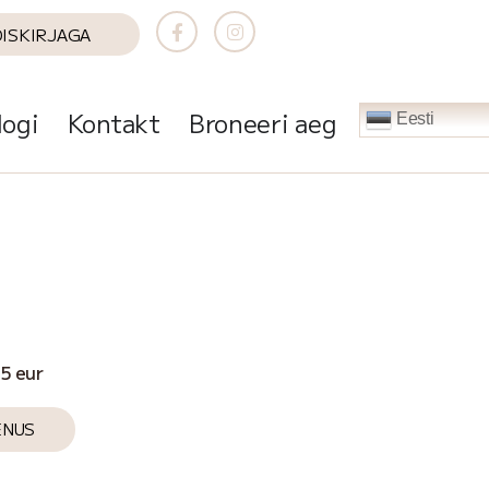
DISKIRJAGA
logi
Kontakt
Broneeri aeg
Eesti
5 eur
ENUS