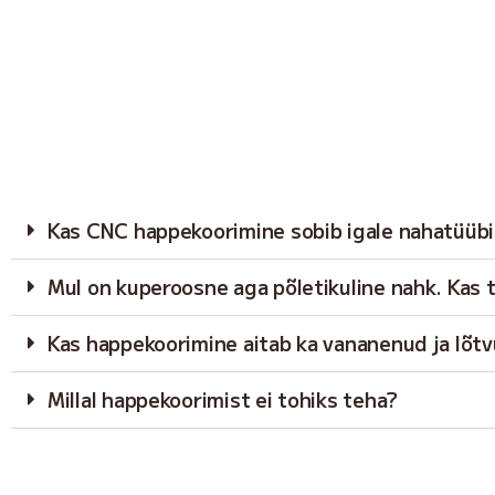
Kas CNC happekoorimine sobib igale nahatüübi
Mul on kuperoosne aga põletikuline nahk. Kas 
Kas happekoorimine aitab ka vananenud ja lõt
Millal happekoorimist ei tohiks teha?