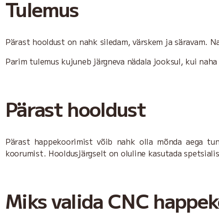
Tulemus
Pärast hooldust on nahk siledam, värskem ja säravam. 
Parim tulemus kujuneb järgneva nädala jooksul, kui naha
Pärast hooldust
Pärast happekoorimist võib nahk olla mõnda aega tund
koorumist. Hooldusjärgselt on oluline kasutada spetsialis
Miks valida CNC happe