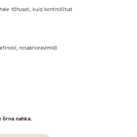
ale tõhusat, kuid kontrollitud
retinool, rosaarioravimid)
e õrna nahka.