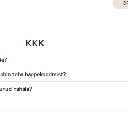
B
KKK
le?
tohin teha happekoorimist?
vunud nahale?