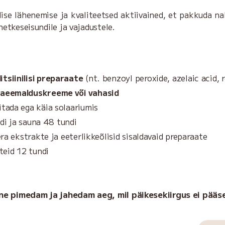
e lähenemise ja kvaliteetsed aktiivained, et pakkuda nah
etkeseisundile ja vajadustele.
tsiinilisi preparaate
(nt. benzoyl peroxide, azelaic acid, 
rvaeemalduskreeme või vahasid
tada ega käia solaariumis
ndi ja sauna 48 tundi
ra ekstrakte ja eeterlikkeõlisid sisaldavaid preparaate
teid 12 tundi
lne pimedam ja jahedam aeg,
mil päikesekiirgus ei pääs