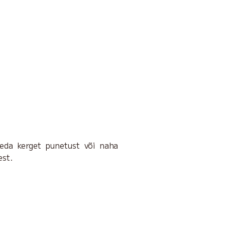
neda kerget punetust või naha
est.