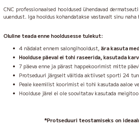
CNC professionaalsed hooldused ühendavad dermatseutilis
uuendust. Iga hooldus kohandatakse vastavalt sinu naha h
Oluline teada enne hooldusesse tulekut:
4 nädalat ennem salongihooldust,
ära kasuta medi
Hoolduse päeval ei tohi raseerida, kasutada ka
7 päeva enne ja pärast happekoorimist mitte päevi
Protseduuri järgselt vältida aktiivset sporti 24 tu
Peale keemilist koorimist ei tohi kasutada aaloe ve
Hoolduse järel ei ole soovitatav kasutada meigitoo
*Protseduuri teostamiseks on ideaa