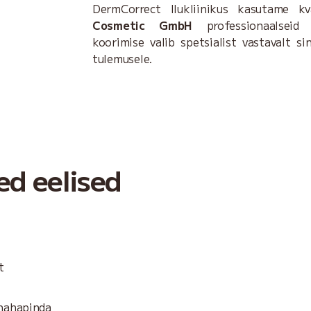
DermCorrect Ilukliinikus kasutame k
Cosmetic GmbH
professionaalseid 
koorimise valib spetsialist vastavalt si
tulemusele.
d eelised
t
nahapinda