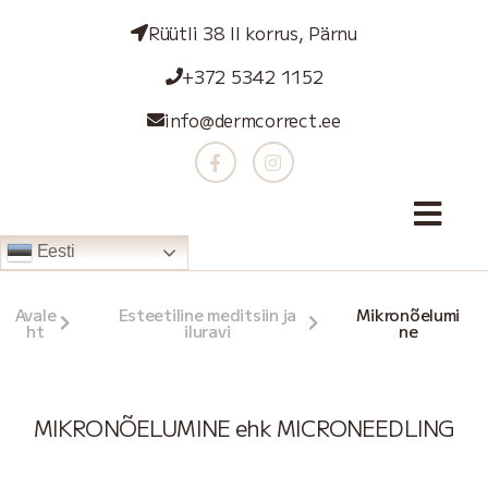
Rüütli 38 II korrus, Pärnu
+372 5342 1152
info@dermcorrect.ee
Eesti
Avale
Esteetiline meditsiin ja
Mikronõelumi
ht
iluravi
ne
MIKRONÕELUMINE ehk MICRONEEDLING