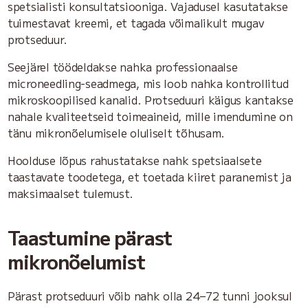
spetsialisti konsultatsiooniga. Vajadusel kasutatakse
tuimestavat kreemi, et tagada võimalikult mugav
protseduur.
Seejärel töödeldakse nahka professionaalse
microneedling-seadmega, mis loob nahka kontrollitud
mikroskoopilised kanalid. Protseduuri käigus kantakse
nahale kvaliteetseid toimeaineid, mille imendumine on
tänu mikronõelumisele oluliselt tõhusam.
Hoolduse lõpus rahustatakse nahk spetsiaalsete
taastavate toodetega, et toetada kiiret paranemist ja
maksimaalset tulemust.
Taastumine pärast
mikronõelumist
Pärast protseduuri võib nahk olla 24–72 tunni jooksul