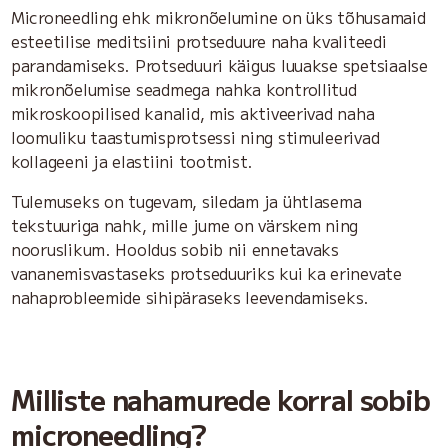
Microneedling ehk mikronõelumine on üks tõhusamaid
esteetilise meditsiini protseduure naha kvaliteedi
parandamiseks. Protseduuri käigus luuakse spetsiaalse
mikronõelumise seadmega nahka kontrollitud
mikroskoopilised kanalid, mis aktiveerivad naha
loomuliku taastumisprotsessi ning stimuleerivad
kollageeni ja elastiini tootmist.
Tulemuseks on tugevam, siledam ja ühtlasema
tekstuuriga nahk, mille jume on värskem ning
nooruslikum. Hooldus sobib nii ennetavaks
vananemisvastaseks protseduuriks kui ka erinevate
nahaprobleemide sihipäraseks leevendamiseks.
Milliste nahamurede korral sobib
microneedling?