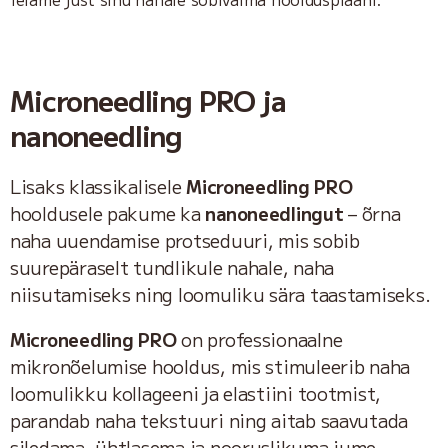
Microneedling PRO ja
nanoneedling
Lisaks klassikalisele
Microneedling PRO
hooldusele pakume ka
nanoneedlingut
– õrna
naha uuendamise protseduuri, mis sobib
suurepäraselt tundlikule nahale, naha
niisutamiseks ning loomuliku sära taastamiseks.
Microneedling PRO
on professionaalne
mikronõelumise hooldus, mis stimuleerib naha
loomulikku kollageeni ja elastiini tootmist,
parandab naha tekstuuri ning aitab saavutada
siledama, ühtlasema ja nooruslikuma jume.