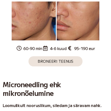
60-90 min
4-6 kuud
95-190 eur
BRONEERI TEENUS
Microneedling ehk
mikronõelumine
Loomulikult nooruslikum, siledam ja säravam nahk.