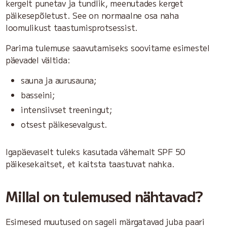
kergelt punetav ja tundlik, meenutades kerget
päikesepõletust. See on normaalne osa naha
loomulikust taastumisprotsessist.
Parima tulemuse saavutamiseks soovitame esimestel
päevadel vältida:
sauna ja aurusauna;
basseini;
intensiivset treeningut;
otsest päikesevalgust.
Igapäevaselt tuleks kasutada vähemalt SPF 50
päikesekaitset, et kaitsta taastuvat nahka.
Millal on tulemused nähtavad?
Esimesed muutused on sageli märgatavad juba paari