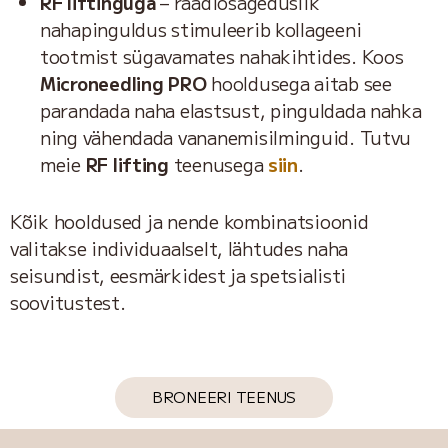
RF liftinguga
– raadiosageduslik
nahapinguldus stimuleerib kollageeni
tootmist sügavamates nahakihtides. Koos
Microneedling PRO
hooldusega aitab see
parandada naha elastsust, pinguldada nahka
ning vähendada vananemisilminguid. Tutvu
meie
RF lifting
teenusega
siin
.
Kõik hooldused ja nende kombinatsioonid
valitakse individuaalselt, lähtudes naha
seisundist, eesmärkidest ja spetsialisti
soovitustest.
BRONEERI TEENUS