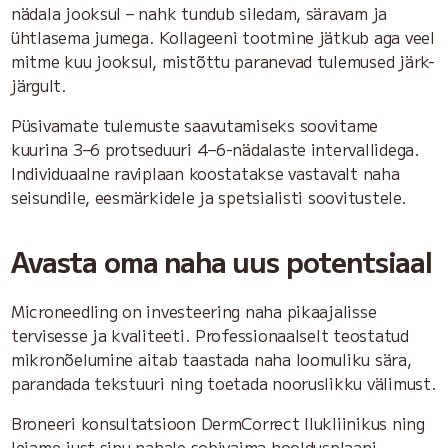
nädala jooksul – nahk tundub siledam, säravam ja
ühtlasema jumega. Kollageeni tootmine jätkub aga veel
mitme kuu jooksul, mistõttu paranevad tulemused järk-
järgult.
Püsivamate tulemuste saavutamiseks soovitame
kuurina 3–6 protseduuri 4–6-nädalaste intervallidega.
Individuaalne raviplaan koostatakse vastavalt naha
seisundile, eesmärkidele ja spetsialisti soovitustele.
Avasta oma naha uus potentsiaal
Microneedling on investeering naha pikaajalisse
tervisesse ja kvaliteeti. Professionaalselt teostatud
mikronõelumine aitab taastada naha loomuliku sära,
parandada tekstuuri ning toetada nooruslikku välimust.
Broneeri konsultatsioon DermCorrect Ilukliinikus ning
leiame just sinu nahale sobivaima hooldusplaani.