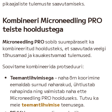
pikaajaliste tulemuste saavutamiseks.
Kombineeri Microneedling PRO
teiste hooldustega
Microneedling PRO
sobib suurepäraselt ka
kombineeritud hooldusteks, et saavutada veelgi
tõhusamad ja kauakestvamad tulemused.
Soovitame kombineerida protseduuri:
Teemantlihvimisega
– naha õrn koorimine
eemaldab surnud naharakud, ühtlustab
nahapinda ning valmistab naha ette
Microneedling PRO hoolduseks. Tutvu ka
meie
teemantlihvimise
teenusega.