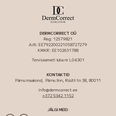
DERMCORRECT OÜ
Reg: 12579821
A/A: EE792200221058727279
KMKR: EE102631788
Terviseameti luba nr
L04301
KONTAKTID
Pärnu maakond, Pärnu linn, Rüütli tn 38, 80011
info@dermcorrect.ee
+372 5342 1152
JÄLGI MEID: